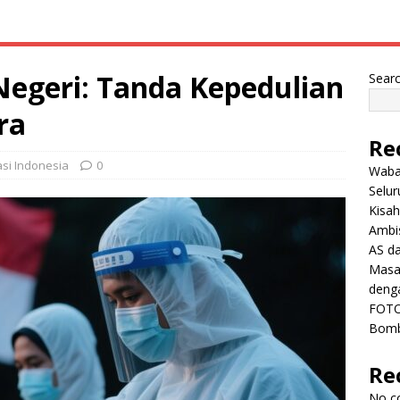
egeri: Tanda Kepedulian
Sear
ra
Re
asi Indonesia
0
Wabah
Selu
Kisah
Ambis
AS da
Masa 
deng
FOTO
Bomb
Re
No c