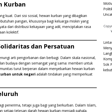
ah Kurban
Motiv
Polit
Unca
ng kuat. Dari sisi sosial, hewan kurban yang dibagikan
tuhan pangan, khususnya bagi keluarga miskin yang
Copyr
yata dari distribusi kekayaan yang adil, menciptakan rasa
an kolektif.
Linta
olidaritas dan Persatuan
Meny
Langk
enungi arti pengorbanan dan berbagi. Dalam skala nasional,
Kompa
h dan budaya dengan semangat yang sama: memberi untuk
Sok P
omunitas turut berperan dalam menyebarkan hewan kurban
kebu
kurban untuk negeri
adalah tindakan yang memperkuat
eluruh
 penerima, tetapi juga bagi yang berkurban. Dalam Islam,
an setiap tetesan darah hewan kurban menjadi pahala.