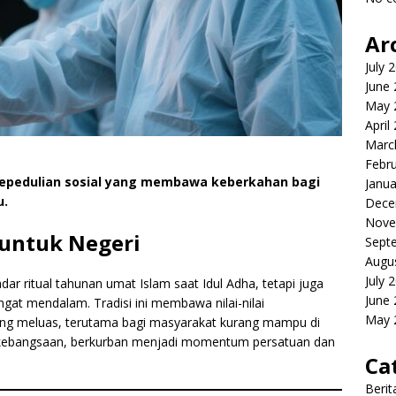
Ar
July 
June
May 
April
Marc
Febr
epedulian sosial yang membawa keberkahan bagi
Janua
u.
Dece
Nove
 untuk Negeri
Sept
Augu
July 
ar ritual tahunan umat Islam saat Idul Adha, tetapi juga
June
gat mendalam. Tradisi ini membawa nilai-nilai
May 
yang meluas, terutama bagi masyarakat kurang mampu di
s kebangsaan, berkurban menjadi momentum persatuan dan
Ca
Berit