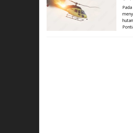
Pada 
menye
hutan
Pont