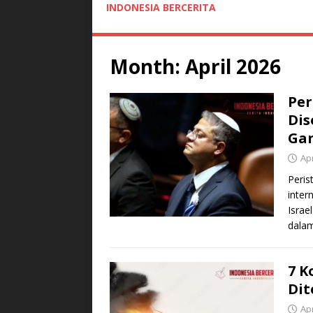
INDONESIA BERCERITA
Month:
April 2026
Per
Dis
Gan
Apr
Peris
inter
Israe
dala
7 K
Di
Apr