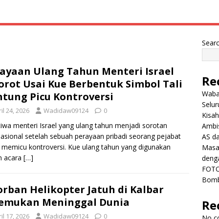
Sear
ayaan Ulang Tahun Menteri Israel
Re
orot Usai Kue Berbentuk Simbol Tali
Wabah
tung Picu Kontroversi
Selu
il 24, 2026
Wadidaw09124
0
Kisah
tiwa menteri Israel yang ulang tahun menjadi sorotan
Ambis
nasional setelah sebuah perayaan pribadi seorang pejabat
AS da
l memicu kontroversi. Kue ulang tahun yang digunakan
Masa 
m acara
[…]
deng
FOTO
Bomb
orban Helikopter Jatuh di Kalbar
temukan Meninggal Dunia
Re
il 17, 2026
Wadidaw09124
0
No c