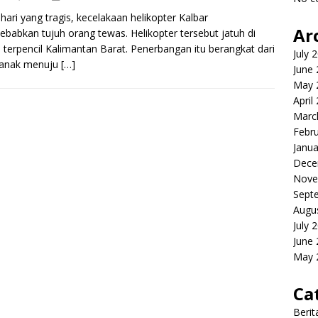
hari yang tragis, kecelakaan helikopter Kalbar
Ar
babkan tujuh orang tewas. Helikopter tersebut jatuh di
 terpencil Kalimantan Barat. Penerbangan itu berangkat dari
July 
ianak menuju
[…]
June
May 
April
Marc
Febr
Janua
Dece
Nove
Sept
Augu
July 
June
May 
Ca
Berit