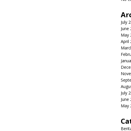
Ar
July 
June
May 
April
Marc
Febr
Janua
Dece
Nove
Sept
Augu
July 
June
May 
Ca
Berit