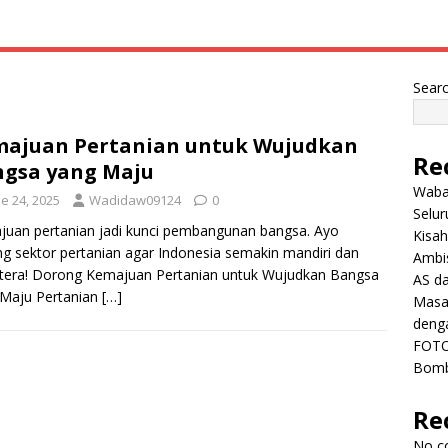
Sear
ajuan Pertanian untuk Wujudkan
Re
gsa yang Maju
Wabah
e 24, 2025
Wadidaw09124
0
Selu
uan pertanian jadi kunci pembangunan bangsa. Ayo
Kisah
g sektor pertanian agar Indonesia semakin mandiri dan
Ambis
tera! Dorong Kemajuan Pertanian untuk Wujudkan Bangsa
AS da
 Maju Pertanian
[…]
Masa 
deng
FOTO
Bomb
Re
No c