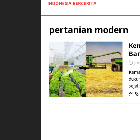
INDONESIA BERCERITA
pertanian modern
Kem
Ban
Jun
Kemaj
dukun
sejah
yang