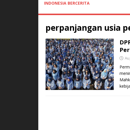
INDONESIA BERCERITA
perpanjangan usia p
DPR
Per
Au
Perm
menim
Mahka
kebij