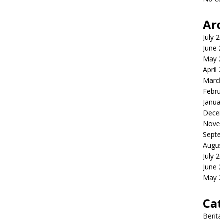
Ar
July 
June
May 
April
Marc
Febr
Janua
Dece
Nove
Sept
Augu
July 
June
May 
Ca
Berit