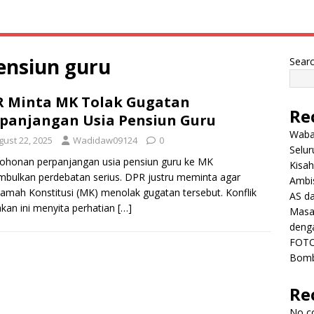
ensiun guru
Sear
 Minta MK Tolak Gugatan
Re
panjangan Usia Pensiun Guru
Wabah
gust 22, 2025
Wadidaw09124
0
Selu
ohonan perpanjangan usia pensiun guru ke MK
Kisah
bulkan perdebatan serius. DPR justru meminta agar
Ambis
mah Konstitusi (MK) menolak gugatan tersebut. Konflik
AS da
akan ini menyita perhatian
[…]
Masa 
deng
FOTO
Bomb
Re
No c