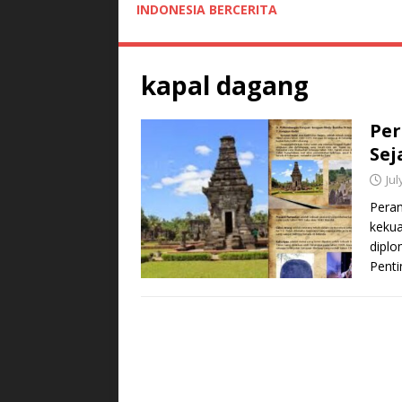
INDONESIA BERCERITA
kapal dagang
Per
Sej
Jul
Peran
kekua
diplo
Penti