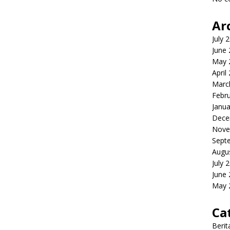
Ar
July 
June
May 
April
Marc
Febr
Janua
Dece
Nove
Sept
Augu
July 
June
May 
Ca
Berit