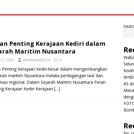
Sear
an Penting Kerajaan Kediri dalam
Re
arah Maritim Nusantara
Wabah
y 5, 2025
Wadidaw09124
0
Selu
 Penting Kerajaan Kediri besar dalam mengembangkan
Kisah
tan maritim Nusantara melalui perdagangan laut dan
Ambis
masi regional. Dalam Sejarah Maritim Nusantara Peran
AS da
ng Kerajaan Kediri Kerajaan
[…]
Masa 
deng
FOTO
Bomb
Re
No c