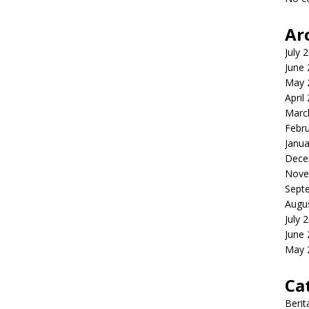
Ar
July 
June
May 
April
Marc
Febr
Janua
Dece
Nove
Sept
Augu
July 
June
May 
Ca
Berit