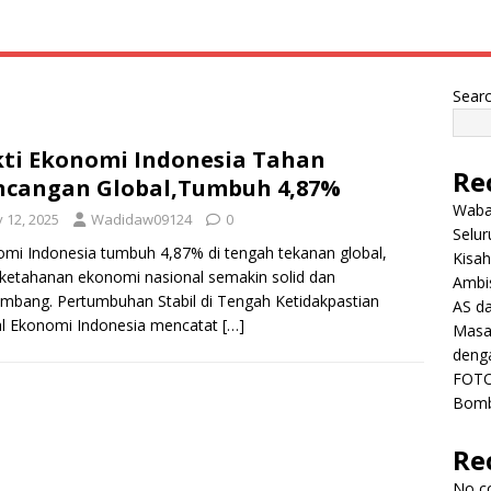
Sear
ti Ekonomi Indonesia Tahan
Re
cangan Global,Tumbuh 4,87%
Wabah
y 12, 2025
Wadidaw09124
0
Selu
mi Indonesia tumbuh 4,87% di tengah tekanan global,
Kisah
 ketahanan ekonomi nasional semakin solid dan
Ambis
mbang. Pertumbuhan Stabil di Tengah Ketidakpastian
AS da
al Ekonomi Indonesia mencatat
[…]
Masa 
deng
FOTO
Bomb
Re
No c