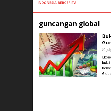
INDONESIA BERCERITA
guncangan global
Buk
Gun
Jul
Ekono
bukti
berke
Glob