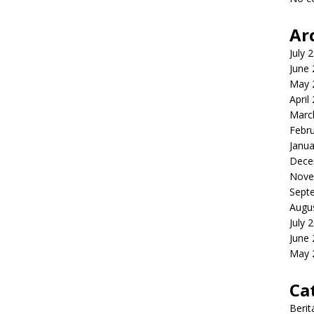
Ar
July 
June
May 
April
Marc
Febr
Janua
Dece
Nove
Sept
Augu
July 
June
May 
Ca
Berit