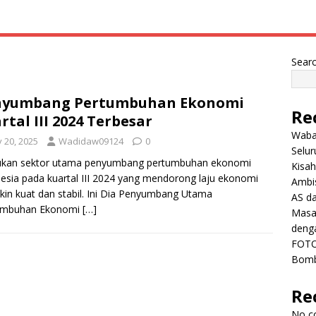
Sear
nyumbang Pertumbuhan Ekonomi
Re
rtal III 2024 Terbesar
Wabah
y 20, 2025
Wadidaw09124
0
Selu
kan sektor utama penyumbang pertumbuhan ekonomi
Kisah
esia pada kuartal III 2024 yang mendorong laju ekonomi
Ambis
in kuat dan stabil. Ini Dia Penyumbang Utama
AS da
umbuhan Ekonomi
[…]
Masa 
deng
FOTO
Bomb
Re
No c