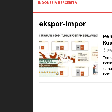
INDONESIA BERCERITA
ekspor-impor
Pe
Kua
Jul
Temu
Indon
semak
Pert